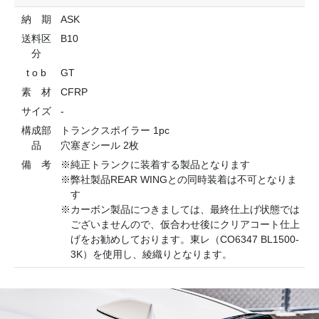
納 期
ASK
送料区
B10
分
t o b
GT
素 材
CFRP
サイズ
-
構成部
トランクスポイラー 1pc
品
穴塞ぎシール 2枚
備 考
※純正トランクに装着する製品となります
※弊社製品REAR WINGとの同時装着は不可となりま
す
※カーボン製品につきましては、最終仕上げ状態では
ございませんので、仮合わせ後にクリアコート仕上
げをお勧めしております。東レ（CO6347 BL1500-
3K）を使用し、綾織りとなります。