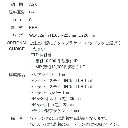
納 期
ASK
送料区分
B6
t o b
G
素 材
FRP
サイズ
W1452mm H165～225mm D226mm
OPTIONAL
ご注文の際にチタンブラケットのタイプをご選択く
CHOICE
ださい
-STD 同価格
-HI 定価10,000円(税別) UP
-HI AIR 定価15,000円(税別) UP
構成部品
※リアウイング 1pc
※ウイングステイ RH 1set LH 1set
※トランクステイ RH 1set LH 1set
※トランクカバー 1pc
※M5×30ボルト（黒）35pcs
※M5ナット（黒）22pcs
※チタン製ブラケット 2pcs
備 考
※トランクの上に装着する製品となります。
※ボルトにて装着の為、トランクに穴あけとインナ