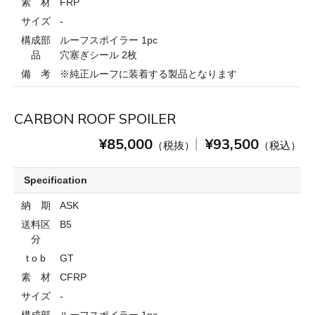
素 材
FRP
サイズ
-
構成部
ルーフスポイラー 1pc
品
穴塞ぎシール 2枚
備 考
※純正ルーフに装着する製品となります
CARBON ROOF SPOILER
¥85,000
¥93,500
|
（税抜）
（税込）
Specification
納 期
ASK
送料区
B5
分
t o b
GT
素 材
CFRP
サイズ
-
構成部
ルーフスポイラー 1pc