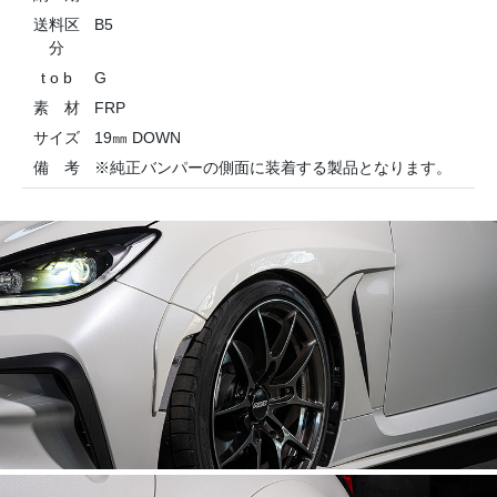
送料区
B5
分
t o b
G
素 材
FRP
サイズ
19㎜ DOWN
備 考
※純正バンパーの側面に装着する製品となります。