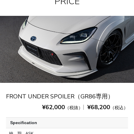
PRICE
FRONT UNDER SPOILER（GR86専用）
¥62,000
¥68,200
|
（税抜）
（税込）
Specification
納 期
ASK