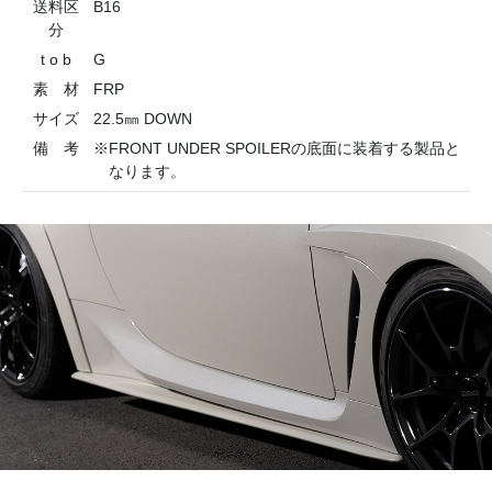
送料区
B16
分
t o b
G
素 材
FRP
サイズ
22.5㎜ DOWN
備 考
※FRONT UNDER SPOILERの底面に装着する製品と
なります。