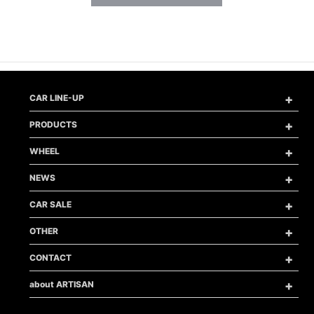
メ
CAR LINE-UP
ニ
ュ
メ
PRODUCTS
ー
ニ
を
ュ
メ
開
WHEEL
ー
ニ
く
を
ュ
メ
開
NEWS
ー
ニ
く
を
ュ
メ
開
CAR SALE
ー
ニ
く
を
ュ
メ
開
OTHER
ー
ニ
く
を
ュ
メ
開
CONTACT
ー
ニ
く
を
ュ
メ
開
about ARTISAN
ー
ニ
く
を
ュ
開
ー