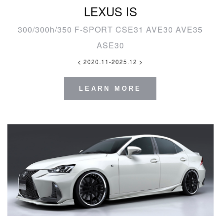
LEXUS IS
300/300h/350 F-SPORT CSE31 AVE30 AVE35
ASE30
< 2020.11-2025.12 >
LEARN MORE