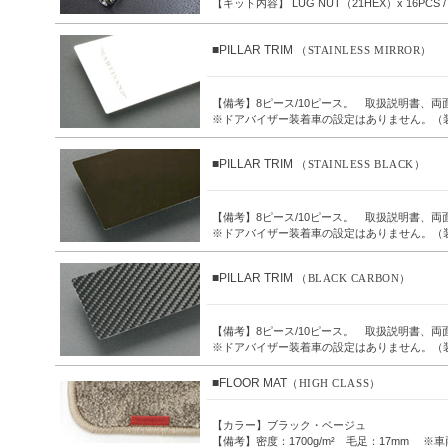
【キット内容】 LUG NUT（21HEX）x 16PCS /
■PILLAR TRIM
（STAINLESS MIRROR）
【備考】8ピース/10ピース。 取扱説明書、両
※ドアバイザー装着車の設定はありません。（
■PILLAR TRIM
（STAINLESS BLACK）
【備考】8ピース/10ピース。 取扱説明書、両
※ドアバイザー装着車の設定はありません。（
■PILLAR TRIM
（BLACK CARBON）
【備考】8ピース/10ピース。 取扱説明書、両
※ドアバイザー装着車の設定はありません。（
■FLOOR MAT
（HIGH CLASS）
【カラー】ブラック・ベージュ
【備考】密度：1700g/m² 毛足：17mm