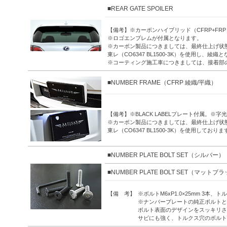
■REAR GATE SPOILER
【備考】※カーボンハイブリッド（CFRP+FR
※ロゴエンブレムが付属となります。
※カーボン製品につきましては、最終仕上げ状
東レ（CO6347 BL1500-3K）を使用し、綾織
※コーティング施工車につきましては、接着部
■NUMBER FRAME（CFRP 綾織/平織）
【備考】※BLACK LABELプレート付属。
※カーボン製品につきましては、最終仕上げ状
東レ（CO6347 BL1500-3K）を使用しておりま
■NUMBER PLATE BOLT SET（シルバー）
■NUMBER PLATE BOLT SET（マットブ
【備 考】
※ボルトM6xP1.0×25mm 3本、
※ナンバープレートの純正ボルトと
ボルト表面のデザインをスッキリさ
サビにも強く、トルクス穴のボルト