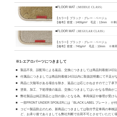
■FLOOR MAT
（MIDDLE CLASS）
【カラー】ブラック・グレー・ベージュ
【備考】密度：1400g/m² 毛足：13mm 
■FLOOR MAT
（REGULAR CLASS）
【カラー】ブラック・グレー・ベージュ
【備考】密度：740g/m² 毛足：10mm ※
※1-エアロパーツにつきまして
製品不良、誤配等による返品、交換につきましては商品到着後14日
付属品につきましては商品到着後14日以内に取扱説明書にて不足が
商品に欠陥等がある場合を除き、返品には応じかねますのでご了承
塗装、加工、下処理後の返品、交換につきましてはいかなる理由が
弊社製品は純正部品とは別の扱いとなる為、車両保証や修理が受け
一部FRONT UNDER SPOILERには「BLACK LABEL プレート
コピー製品防止のため、新商品につきましては取付予定車両の車検証
ど、お承り後でありましても弊社判断で出荷不可とさせていただく