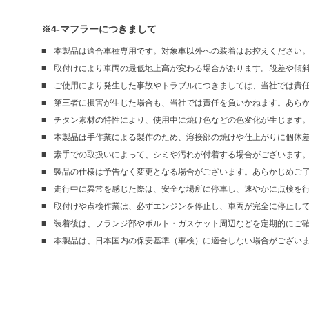
※4-マフラーにつきまして
本製品は適合車種専用です。対象車以外への装着はお控えください
取付けにより車両の最低地上高が変わる場合があります。段差や傾
ご使用により発生した事故やトラブルにつきましては、当社では責
第三者に損害が生じた場合も、当社では責任を負いかねます。あら
チタン素材の特性により、使用中に焼け色などの色変化が生じます
本製品は手作業による製作のため、溶接部の焼けや仕上がりに個体
素手での取扱いによって、シミや汚れが付着する場合がございます
製品の仕様は予告なく変更となる場合がございます。あらかじめご
走行中に異常を感じた際は、安全な場所に停車し、速やかに点検を
取付けや点検作業は、必ずエンジンを停止し、車両が完全に停止し
装着後は、フランジ部やボルト・ガスケット周辺などを定期的にご
本製品は、日本国内の保安基準（車検）に適合しない場合がござい