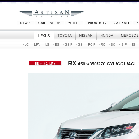
>
>
>
>
>
>
>
>
>
>
>
LC
LFA
LS
ES
GS F
GS
RC F
RC
SC
IS F
IS
RX
450h/350/270 GYL/GGL/AG