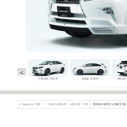
FRONT HALF
SIDE STEP
REAR
<<
Back to TOP
｜
CAR LINEUP
>
LEXUS
>
RX
>
【HIGH-SPEC LINE】RX 4