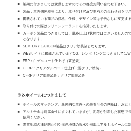
納期に付きましては変動しますのでその都度お問い合わせ下さい。
製品，車両個体差等により、取り付け穴及び車両との合わせ部をヤ
掲載されている商品の価格、仕様、デザイン等は予告なしに変更す
取り付けの際はシリコンシーラントを推奨いたします。
カーボン製品につきましては、最終仕上げ状態ではございませんので、仮
となります。
SEMI DRY CARBON製品はクリア塗装済となります。
WEBサイトに掲載されていますCG、レンダリングにつきましては
FRP：白ゲルコート仕上げ（要塗装）
CFRP：クリアゲルコート仕上げ（要クリア塗装）
CFRPクリア塗装済み：クリア塗装済み
※2-ホイールにつきまして
ホイールのマッチング、最終的な車両への装着可否の判断は、お近
アルミ合金は耐腐食性にすぐれていますが、泥等が付着した状態で
使用ください。
降雪地域の凍結防止剤や海岸地域の塩水や潮風はアルミホイールに