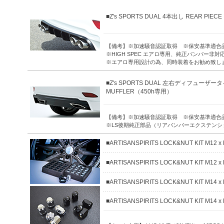
■Z's SPORTS DUAL 4本出し REAR PIE
【備考】※加速騒音認証取得 ※保安基準適合
※HIGH SPEC エアロ専用、純正バンパー非対応
※エアロ専用設計の為、同時装着をお勧め致しま
■Z's SPORTS DUAL 左右ディフューザータイ
MUFFLER（450h専用）
【備考】※加速騒音認証取得 ※保安基準適合
※LS後期純正部品（リアバンパーエクステンション RH N
■ARTISANSPIRITS LOCK&NUT KIT M12 x
■ARTISANSPIRITS LOCK&NUT KIT M12 x 
■ARTISANSPIRITS LOCK&NUT KIT M14 x
■ARTISANSPIRITS LOCK&NUT KIT M14 x 