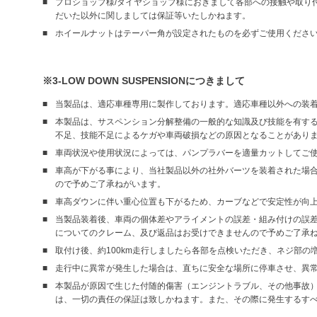
プロショップ様/タイヤショップ様におきまして各部への接触や取り
だいた以外に関しましては保証等いたしかねます。
ホイールナットはテーパー角が設定されたものを必ずご使用くださ
※3-LOW DOWN SUSPENSIONにつきまして
当製品は、適応車種専用に製作しております。適応車種以外への装
本製品は、サスペンション分解整備の一般的な知識及び技能を有す
不足、技能不足によるケガや車両破損などの原因となることがあり
車両状況や使用状況によっては、パンプラバーを適量カットしてご
車高が下がる事により、当社製品以外の社外バーツを装着された場合
ので予めご了承ねがいます。
車高ダウンに伴い重心位置も下がるため、カーブなどで安定性が向
当製品装着後、車両の個体差やアライメントの誤差・組み付けの誤
についてのクレーム、及び返品はお受けできませんので予めご了承
取付け後、約100km走行しましたら各部を点検いただき、ネジ部
走行中に異常が発生した場合は、直ちに安全な場所に停車させ、異
本製品が原因で生じた付随的傷害（エンジントラブル、その他事故
は、一切の責任の保証は致しかねます。また、その際に発生するす