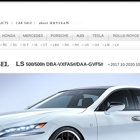
>
>
>
>
>
>
>
>
>
>
>
>
RC
SC
IS F
IS
CT
LBX
NX
RX
UX
GX
LM
LX
LS
500/500h DBA-VXFA5#/DAA-GVF5#
< 2017.10-2020.10