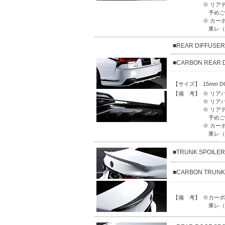
※ リア
予めご
※ カー
東レ（
■REAR DIFFUS
■CARBON REAR
【サイズ】
15mm 
【備 考】
※ リア
※ リア
※ リア
予めご
※ カー
東レ（
■TRUNK SPOILER
■CARBON TRUNK
【備 考】
※カーボ
東レ（