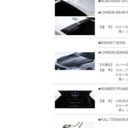
■REAR ROOF SPO
■CARBON REAR 
【備 考】
※カーボ
東レ（
■BONNET HOOD
■CARBON BONNE
【付属品】
カバー×
【備 考】
※ポップ
※カーボ
東レ（
■NUMBER FRAM
【備 考】
※BLA
※カーボ
東レ（
■FULL TITANIUM