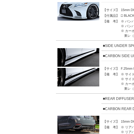
【サイズ】
15mm 
【付属品】
□ BLAC
【備 考】
※ バン
※ バン
※ カー
東レ（
■SIDE UNDER SP
■CARBON SIDE U
【サイズ】
F.25mm
【備 考】
※ サイ
※ サイ
※ カー
東レ（
■REAR DIFFU
■CARBON REA
【サイズ】
15mm 
【備 考】
※ リア
※ リア