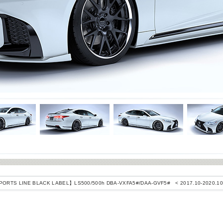
ORTS LINE BLACK LABEL】LS500/500h DBA-VXFA5#/DAA-GVF5# < 2017.10-2020.10