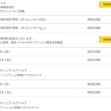
ース
MORE
/車検非対応
サウンドバルブ搭載。
UM CENTER PIPE（サイレンサー付き）
¥
350,000
UM CENTER PIPE（サイレンサーなし）
¥
330,000
/4WD用の設定がございます。
MORE
の使用、他社メーカーのマフラーとの適合等未確認
5 × 22）
¥
223,000
.5 × 22）
¥
232,000
キャップ / エアバルブ
Kマットブラック/RIMバフアルマイト
5 × 22）
¥
246,000
.5 × 22）
¥
255,000
キャップ / エアバルブ
Kブラッシュド/RIMバフアルマイト