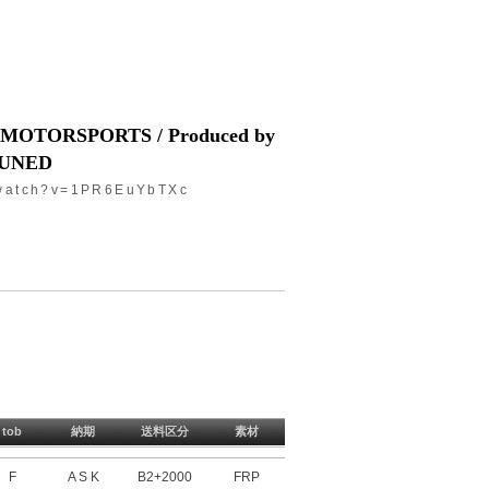
 MOTORSPORTS / Produced by
UNED
/watch?v=1PR6EuYbTXc
tob
納期
送料区分
素材
F
A S K
B2+2000
FRP