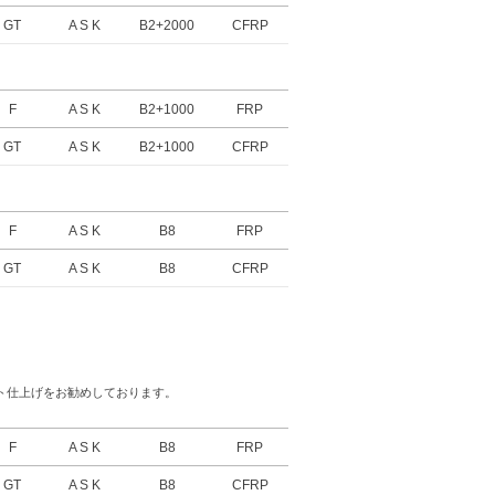
GT
A S K
B2+2000
CFRP
F
A S K
B2+1000
FRP
GT
A S K
B2+1000
CFRP
F
A S K
B8
FRP
GT
A S K
B8
CFRP
ト仕上げをお勧めしております。
F
A S K
B8
FRP
GT
A S K
B8
CFRP