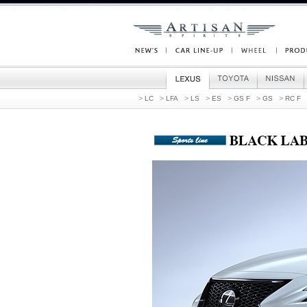
>
>
>
>
>
>
>
LC
LFA
LS
ES
GS F
GS
RC F