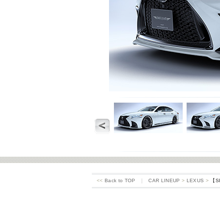
<<
Back to TOP
｜
CAR LINEUP
>
LEXUS
>
【SP