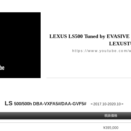
LEXUS LS500 Tuned by EVASIVE
LEXUST
https://www.youtube.com
LS
500/500h DBA-VXFA5#/DAA-GVF5#
< 2017.10-2020.10 >
税抜価格
¥
395,000