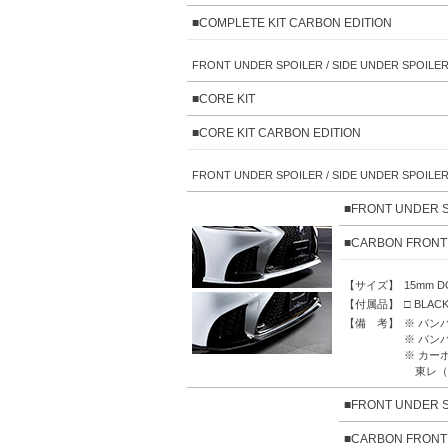
■COMPLETE KIT CARBON EDITION
FRONT UNDER SPOILER / SIDE UNDER SPOILER
■CORE KIT
■CORE KIT CARBON EDITION
FRONT UNDER SPOILER / SIDE UNDER SPOILER
■FRONT UNDER
■CARBON FRON
【サイズ】
15mm 
【付属品】
□ BLAC
【備 考】
※ バン
※ バン
※ カー
東レ（
■FRONT UNDE
■CARBON FRO