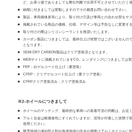
ど、お承り後でありましても弊社判断で出荷不可とさせていただく
納期に付きましては変動しますのでその都度お問い合わせ下さい。
製品，車両個体差等により、取り付け穴及び車両との合わせ部をヤ
掲載されている商品の価格、仕様、デザイン等は予告なしに変更す
取り付けの際はシリコンシーラントを推奨いたします。
カーボン製品につきましては、最終仕上げ状態ではございませんので、仮
となります。
SEMI DRY CARBON製品はクリア塗装済となります。
WEBサイトに掲載されていますCG、レンダリングにつきましては
FRP：白ゲルコート仕上げ（要塗装）
CFRP：クリアゲルコート仕上げ（要クリア塗装）
CFRPクリア塗装済み：クリア塗装済み
※2-ホイールにつきまして
ホイールのマッチング、最終的な車両への装着可否の判断は、お近
アルミ合金は耐腐食性にすぐれていますが、泥等が付着した状態で
使用ください。
降雪地域の凍結防止剤や海岸地域の塩水や潮風はアルミホイールに