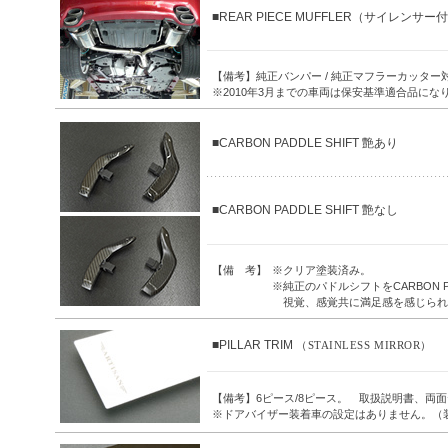
■REAR PIECE MUFFLER（サイレンサー
【備考】純正バンパー / 純正マフラーカッター
※2010年3月までの車両は保安基準適合品にな
■CARBON PADDLE SHIFT 艶あり
■CARBON PADDLE SHIFT 艶なし
【備 考】
※クリア塗装済み。
※純正のパドルシフトをCARBON 
視覚、感覚共に満足感を感じられ
■PILLAR TRIM
（STAINLESS MIRROR）
【備考】6ピース/8ピース。 取扱説明書、両
※ドアバイザー装着車の設定はありません。（