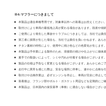
※4-マフラーにつきまして
本製品は適合車種専用です。対象車以外への装着はお控えください
取付けにより車両の最低地上高が変わる場合があります。段差や傾
ご使用により発生した事故やトラブルにつきましては、当社では責
第三者に損害が生じた場合も、当社では責任を負いかねます。あら
チタン素材の特性により、使用中に焼け色などの色変化が生じます
本製品は手作業による製作のため、溶接部の焼けや仕上がりに個体
素手での取扱いによって、シミや汚れが付着する場合がございます
製品の仕様は予告なく変更となる場合がございます。あらかじめご
走行中に異常を感じた際は、安全な場所に停車し、速やかに点検を
取付けや点検作業は、必ずエンジンを停止し、車両が完全に停止し
装着後は、フランジ部やボルト・ガスケット周辺などを定期的にご
本製品は、日本国内の保安基準（車検）に適合しない場合がござい