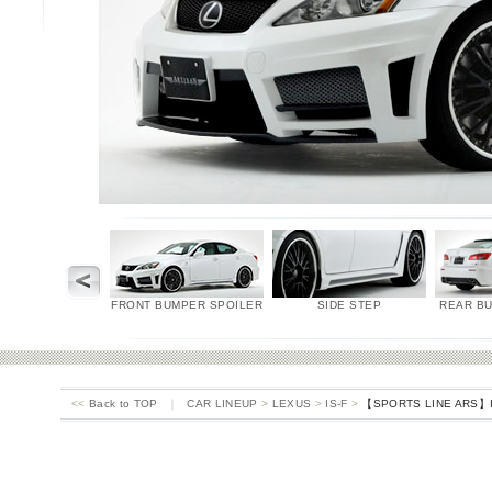
FRONT BUMPER SPOILER
SIDE STEP
REAR B
<<
Back to TOP
｜
CAR LINEUP
>
LEXUS
>
IS-F
>
【SPORTS LINE ARS】IS