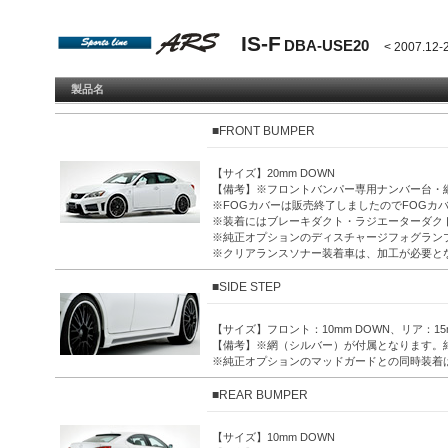
IS-F
DBA-USE20
< 2007.12-
製品名
■FRONT BUMPER
【サイズ】20mm DOWN
【備考】※フロントバンパー専用ナンバー台・
※FOGカバーは販売終了しましたのでFOGカ
※装着にはブレーキダクト・ラジエーターダク
※純正オプションのディスチャージフォグラン
※クリアランスソナー装着車は、加工が必要と
■SIDE STEP
【サイズ】フロント：10mm DOWN、リア：15m
【備考】※網（シルバー）が付属となります。
※純正オプションのマッドガードとの同時装着
■REAR BUMPER
【サイズ】10mm DOWN