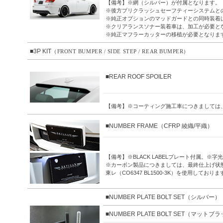
【備考】※網（シルバー）が付属となります。
※後方プリクラッシュセーフティーシステムと
※純正オプションのマッドガードとの同時装着
※クリアランスソナー装着車は、加工が必要と
※純正マフラーカッターの移植が必要となりま
■3P KIT
（FRONT BUMPER / SIDE STEP / REAR BUMPER）
■REAR ROOF SPOILER
【備考】※コーティング施工車につきましては
■NUMBER FRAME（CFRP 綾織/平織）
【備考】※BLACK LABELプレート付属。
※カーボン製品につきましては、最終仕上げ状
東レ（CO6347 BL1500-3K）を使用しておりま
■NUMBER PLATE BOLT SET（シルバー）
■NUMBER PLATE BOLT SET（マットブ