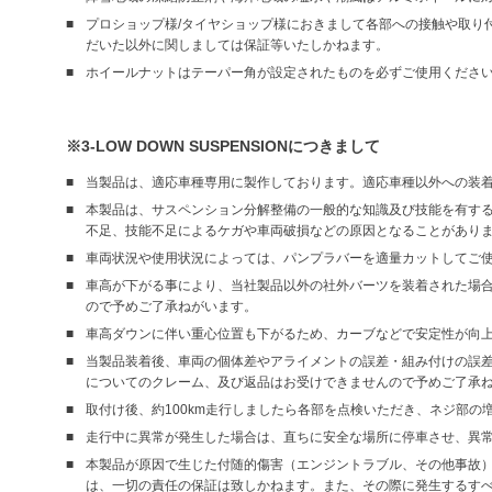
プロショップ様/タイヤショップ様におきまして各部への接触や取り
だいた以外に関しましては保証等いたしかねます。
ホイールナットはテーパー角が設定されたものを必ずご使用くださ
※3-LOW DOWN SUSPENSIONにつきまして
当製品は、適応車種専用に製作しております。適応車種以外への装
本製品は、サスペンション分解整備の一般的な知識及び技能を有す
不足、技能不足によるケガや車両破損などの原因となることがあり
車両状況や使用状況によっては、パンプラバーを適量カットしてご
車高が下がる事により、当社製品以外の社外バーツを装着された場合
ので予めご了承ねがいます。
車高ダウンに伴い重心位置も下がるため、カーブなどで安定性が向
当製品装着後、車両の個体差やアライメントの誤差・組み付けの誤
についてのクレーム、及び返品はお受けできませんので予めご了承
取付け後、約100km走行しましたら各部を点検いただき、ネジ部
走行中に異常が発生した場合は、直ちに安全な場所に停車させ、異
本製品が原因で生じた付随的傷害（エンジントラブル、その他事故
は、一切の責任の保証は致しかねます。また、その際に発生するす