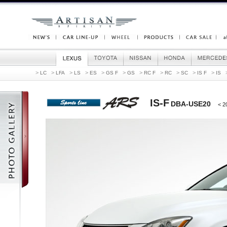
>
>
>
>
>
>
>
>
>
>
>
LC
LFA
LS
ES
GS F
GS
RC F
RC
SC
IS F
IS
IS-F
DBA-USE20
< 2