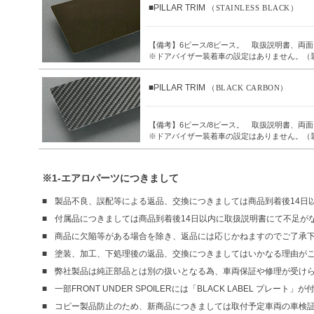
■PILLAR TRIM
（STAINLESS BLACK）
【備考】6ピース/8ピース。 取扱説明書、両
※ドアバイザー装着車の設定はありません。（
■PILLAR TRIM
（BLACK CARBON）
【備考】6ピース/8ピース。 取扱説明書、両
※ドアバイザー装着車の設定はありません。（
※1-エアロパーツにつきまして
製品不良、誤配等による返品、交換につきましては商品到着後14日
付属品につきましては商品到着後14日以内に取扱説明書にて不足が
商品に欠陥等がある場合を除き、返品には応じかねますのでご了承
塗装、加工、下処理後の返品、交換につきましてはいかなる理由が
弊社製品は純正部品とは別の扱いとなる為、車両保証や修理が受け
一部FRONT UNDER SPOILERには「BLACK LABEL プレート
コピー製品防止のため、新商品につきましては取付予定車両の車検証