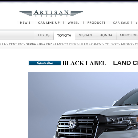
>
>
>
>
>
>
>
>
>
OLLA
CENTURY
SUPRA
86 & BRZ
LAND CRUISER
HILUX
CAMRY
CELSIOR
ARISTO
C
LAND 