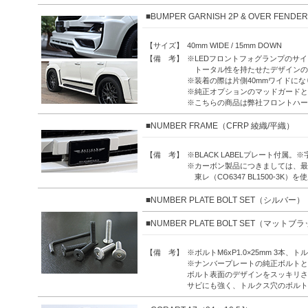
■BUMPER GARNISH 2P & OVER FENDE
【サイズ】
40mm WIDE / 15mm DOWN
【備 考】
※LEDフロントフォグランプのサ
トータル性を持たせたデザインの
※装着の際は片側40mmワイドに
※純正オプションのマッドガードと
※こちらの商品は弊社フロントハー
■NUMBER FRAME（CFRP 綾織/平織）
【備 考】
※BLACK LABELプレート付
※カーボン製品につきましては、最
東レ（CO6347 BL1500-3K
■NUMBER PLATE BOLT SET（シルバー）
■NUMBER PLATE BOLT SET（マットブ
【備 考】
※ボルトM6xP1.0×25mm 3本、
※ナンバープレートの純正ボルトと
ボルト表面のデザインをスッキリさ
サビにも強く、トルクス穴のボルト