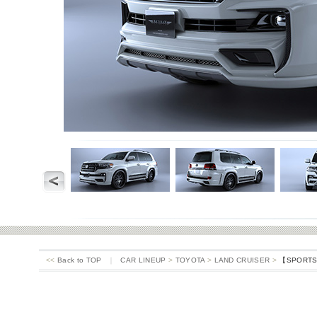
<<
Back to TOP
｜
CAR LINEUP
>
TOYOTA
>
LAND CRUISER
>
【SPORTS 