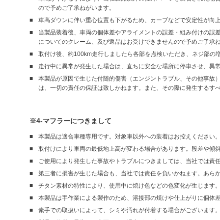
ので予めご了承ねがいます。
車高ダウンに伴い重心位置も下がるため、カーブなどで安定性が向
当製品装着後、車両の個体差やアライメントの誤差・組み付けの誤
についてのクレーム、及び返品はお受けできませんので予めご了承
取付け後、約100km走行しましたら各部を点検いただき、ネジ部
走行中に異常が発生した場合は、直ちに安全な場所に停車させ、異
本製品が原因で生じた付随的傷害（エンジントラブル、その他事故
は、一切の責任の保証は致しかねます。また、その際に発生するす
※4-マフラーにつきまして
本製品は適合車種専用です。対象車以外への装着はお控えください
取付けにより車両の最低地上高が変わる場合があります。段差や傾
ご使用により発生した事故やトラブルにつきましては、当社では責
第三者に損害が生じた場合も、当社では責任を負いかねます。あら
チタン素材の特性により、使用中に焼け色などの色変化が生じます
本製品は手作業による製作のため、溶接部の焼けや仕上がりに個体
素手での取扱いによって、シミや汚れが付着する場合がございます