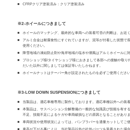
CFRPクリア塗装済み：クリア塗装済み
※2-ホイールにつきまして
ホイールのマッチング、最終的な車両への装着可否の判断は、お近
アルミ合金は耐腐食性にすぐれていますが、泥等が付着した状態で
使用ください。
降雪地域の凍結防止剤や海岸地域の塩水や潮風はアルミホイールに
プロショップ様/タイヤショップ様におきまして各部への接触や取り
だいた以外に関しましては保証等いたしかねます。
ホイールナットはテーパー角が設定されたものを必ずご使用くださ
※3-LOW DOWN SUSPENSIONにつきまして
当製品は、適応車種専用に製作しております。適応車種以外への装
本製品は、サスペンション分解整備の一般的な知識及び技能を有す
不足、技能不足によるケガや車両破損などの原因となることがあり
車両状況や使用状況によっては、パンプラバーを適量カットしてご
車高が下がる事により、当社製品以外の社外バーツを装着された場合