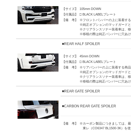
【サイズ】
105mm DOWN
【付属品】
□ BLACK LABELプレート
【備 考】
※フロントバンパーの上に装着する
※純正オプションのマッドガードと
※クリアランスソナー装着車は、移
※移植の際は純正バンパーに穴あけ
■REAR HALF SPOILER
【サイズ】
45mm DOWN
【付属品】
□ BLACK LABELプレート
【備 考】
※リアバンパーの上に装着する商品
※純正オプションのマッドガードと
※クリアランスソナー装着車は、移
※移植の際は純正バンパーに穴あけ
■REAR GATE SPOILER
■CARBON REAR GATE SPOILER
【備 考】
※カーボン製品につきましては、最
東レ（CO6347 BL1500-3