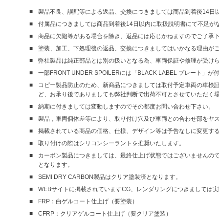
製品不良、誤配等による返品、交換につきましては商品到着後14日
付属品につきましては商品到着後14日以内に取扱説明書にて不足が
商品に欠陥等がある場合を除き、返品には応じかねますのでご了承
塗装、加工、下処理後の返品、交換につきましてはいかなる理由が
弊社製品は純正部品とは別の扱いとなる為、車両保証や修理が受け
一部FRONT UNDER SPOILERには「BLACK LABEL プレート
コピー製品防止のため、新商品につきましては取付予定車両の車検証
ど、お承り後でありましても弊社判断で出荷不可とさせていただく
納期に付きましては変動しますのでその都度お問い合わせ下さい。
製品，車両個体差等により、取り付け穴及び車両との合わせ部をヤ
掲載されている商品の価格、仕様、デザイン等は予告なしに変更す
取り付けの際はシリコンシーラントを推奨いたします。
カーボン製品につきましては、最終仕上げ状態ではございませんので、仮
となります。
SEMI DRY CARBON製品はクリア塗装済となります。
WEBサイトに掲載されていますCG、レンダリングにつきましては
FRP：白ゲルコート仕上げ（要塗装）
CFRP：クリアゲルコート仕上げ（要クリア塗装）