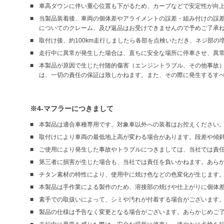
車高ダウンに伴い重心位置も下がるため、カーブなどで安定性が向
当製品装着後、車両の個体差やアライメントの誤差・組み付けの誤
についてのクレーム、及び返品はお受けできませんので予めご了承
取付け後、約100km走行しましたら各部を点検いただき、ネジ部
走行中に異常が発生した場合は、直ちに安全な場所に停車させ、異
本製品が原因で生じた付随的傷害（エンジントラブル、その他事故
は、一切の責任の保証は致しかねます。また、その際に発生するす
※4-マフラーにつきまして
本製品は適合車種専用です。対象車以外への装着はお控えください
取付けにより車両の最低地上高が変わる場合があります。段差や傾
ご使用により発生した事故やトラブルにつきましては、当社では責
第三者に損害が生じた場合も、当社では責任を負いかねます。あら
チタン素材の特性により、使用中に焼け色などの色変化が生じます
本製品は手作業による製作のため、溶接部の焼けや仕上がりに個体
素手での取扱いによって、シミや汚れが付着する場合がございます
製品の仕様は予告なく変更となる場合がございます。あらかじめご