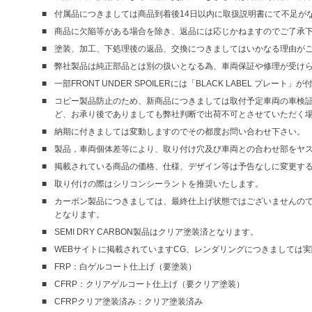
付属品につきましては商品到着後14日以内に取扱説明書にて不足が
商品に欠陥等がある場合を除き、返品には応じかねますのでご了承
塗装、加工、下処理後の返品、交換につきましてはいかなる理由が
弊社製品は純正部品とは別の扱いとなる為、車両保証や修理が受け
一部FRONT UNDER SPOILERには「BLACK LABEL プレート
コピー製品防止のため、新商品につきましては取付予定車両の車検証
ど、お承り後でありましても弊社判断で出荷不可とさせていただく
納期に付きましては変動しますのでその都度お問い合わせ下さい。
製品，車両個体差等により、取り付け穴及び車両との合わせ部をヤ
掲載されている商品の価格、仕様、デザイン等は予告なしに変更す
取り付けの際はシリコンシーラントを推奨いたします。
カーボン製品につきましては、最終仕上げ状態ではございませんので、仮
となります。
SEMI DRY CARBON製品はクリア塗装済となります。
WEBサイトに掲載されていますCG、レンダリングにつきましては
FRP：白ゲルコート仕上げ（要塗装）
CFRP：クリアゲルコート仕上げ（要クリア塗装）
CFRPクリア塗装済み：クリア塗装済み