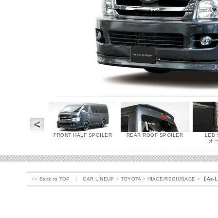
FRONT HALF SPOILER
REAR ROOF SPOILER
LED 
オ
<<
Back to TOP
｜
CAR LINEUP
>
TOYOTA
>
HIACE/REGIUSACE
>
【As-L