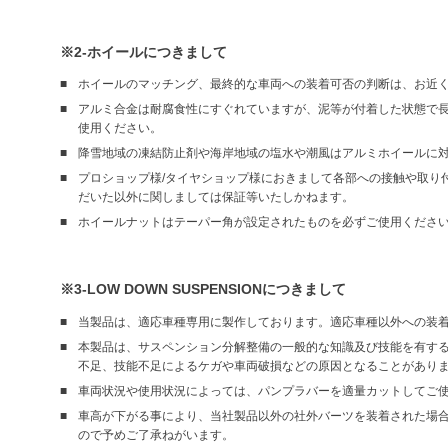
※2-ホイールにつきまして
ホイールのマッチング、最終的な車両への装着可否の判断は、お近
アルミ合金は耐腐食性にすぐれていますが、泥等が付着した状態で
使用ください。
降雪地域の凍結防止剤や海岸地域の塩水や潮風はアルミホイールに
プロショップ様/タイヤショップ様におきまして各部への接触や取り
だいた以外に関しましては保証等いたしかねます。
ホイールナットはテーパー角が設定されたものを必ずご使用くださ
※3-LOW DOWN SUSPENSIONにつきまして
当製品は、適応車種専用に製作しております。適応車種以外への装
本製品は、サスペンション分解整備の一般的な知識及び技能を有す
不足、技能不足によるケガや車両破損などの原因となることがあり
車両状況や使用状況によっては、パンプラバーを適量カットしてご
車高が下がる事により、当社製品以外の社外バーツを装着された場合
ので予めご了承ねがいます。