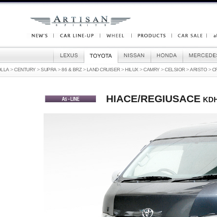
>
>
>
>
>
>
>
>
>
OLLA
CENTURY
SUPRA
86 & BRZ
LAND CRUISER
HILUX
CAMRY
CELSIOR
ARISTO
C
HIACE/REGIUSACE
KD