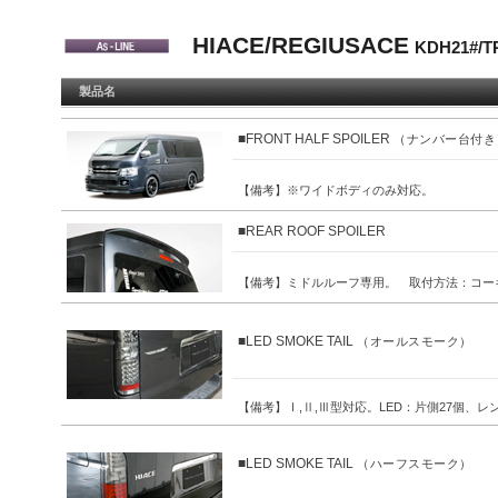
HIACE/REGIUSACE
KDH21#/
製品名
■FRONT HALF SPOILER
（ナンバー台付き
【備考】※ワイドボディのみ対応。
■REAR ROOF SPOILER
【備考】ミドルルーフ専用。 取付方法：コー
■LED SMOKE TAIL
（オールスモーク）
【備考】Ⅰ,Ⅱ,Ⅲ型対応。LED：片側27個、
■LED SMOKE TAIL
（ハーフスモーク）