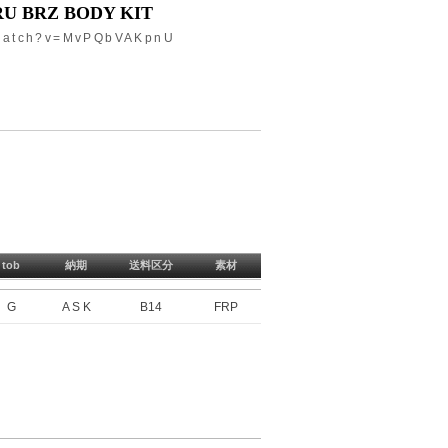
RU BRZ BODY KIT
/watch?v=MvPQbVAKpnU
tob
納期
送料区分
素材
G
A S K
B14
FRP