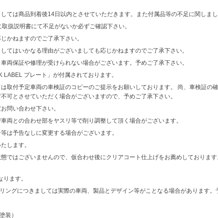
しては商品到着後14日以内とさせていただきます。また付属品等の不足に関しまし
に取扱説明書にて不足がないか必ずご確認下さい。
応じかねますのでご了承下さい。
ましてはいかなる理由がございましても応じかねますのでご了承下さい。
、車両保証や修理が受けられない場合がございます。予めご了承下さい。
LACK LABEL プレート」が付属されております。
は取付予定車両の車検証のコピーのご提示をお願いしております。 尚、車検証の
荷不可とさせていただく場合がございますので、予めご了承下さい。
度お問い合わせ下さい。
び車両との合わせ部をヤスリ等で削り調整して頂く場合がございます。
ン等は予告なしに変更する場合がございます。
いたします。
ではございませんので、仮合わせ後にクリアコート仕上げをお薦めしております。東レ（C
となります。
ダリングにつきましては実際の車両、製品とデザイン等がことなる場合があります。
ア塗装）