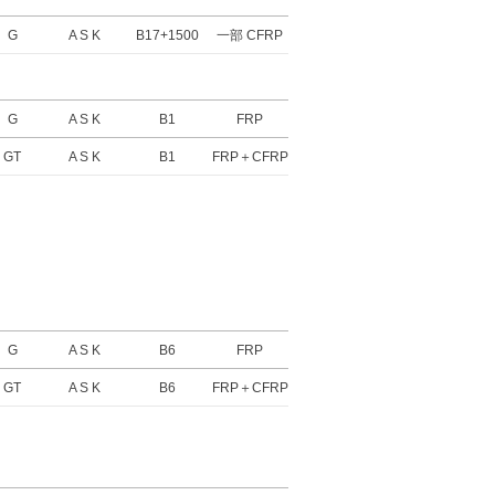
G
A S K
B17+1500
一部 CFRP
G
A S K
B1
FRP
GT
A S K
B1
FRP＋CFRP
G
A S K
B6
FRP
GT
A S K
B6
FRP＋CFRP