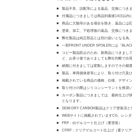
製品不良、誤配等による返品、交換につきま
付属品につきましては商品到着後14日以内
商品に欠陥等がある場合を除き、返品には
塗装、加工、下処理後の返品、交換につき
弊社製品は純正部品とは別の扱いとなる為
一部FRONT UNDER SPOILERには「B
コピー製品防止のため、新商品につきまして
ど、お承り後でありましても弊社判断で出
納期に付きましては変動しますのでその都
製品，車両個体差等により、取り付け穴及
掲載されている商品の価格、仕様、デザイ
取り付けの際はシリコンシーラントを推奨
カーボン製品につきましては、最終仕上げ状態
となります。
SEMI DRY CARBON製品はクリア塗装済
WEBサイトに掲載されていますCG、レン
FRP：白ゲルコート仕上げ（要塗装）
CFRP：クリアゲルコート仕上げ（要クリ