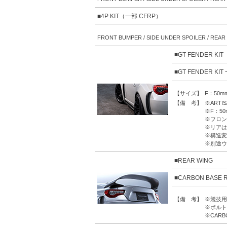
■4P KIT（一部 CFRP）
FRONT BUMPER / SIDE UNDER SPOILER / REA
■GT FENDER KIT
■GT FENDER KIT
【サイズ】
F：50mm
【備 考】
※ART
※F：5
※フロン
※リアは
※構造変
※別途ウ
■REAR WING
■CARBON BASE 
【備 考】
※競技用
※ボルト
※CARB