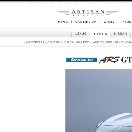
>
>
>
>
>
>
>
GR COROLLA
CENTURY
SUPRA
86 & BRZ
LAND CRUISER
HILUX
CA