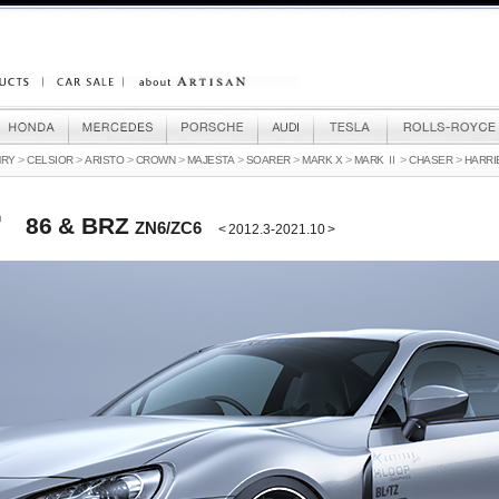
>
>
>
>
>
>
>
>
>
MRY
CELSIOR
ARISTO
CROWN
MAJESTA
SOARER
MARK X
MARK Ⅱ
CHASER
HARRI
86 & BRZ
ZN6/ZC6
< 2012.3-2021.10 >