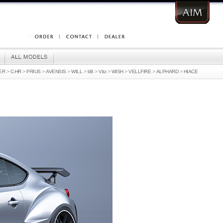
>
>
>
>
>
>
>
>
>
>
ER
C-HR
PRIUS
AVENSIS
WILL
bB
Vitz
WISH
VELLFIRE
ALPHARD
HIACE