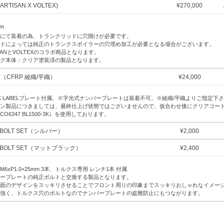
ARTISAN X VOLTEX)
¥
270,000
mm
にて装着の為、トランクリッドに穴開けが必要です。
ドによっては純正のトランクスポイラーの穴埋め加工が必要となる場合がございます。
ISANとVOLTEXのコラボ商品となります。
グ本体：クリア塗装済の製品となります。
E（CFRP 綾織/平織）
¥
24,000
CK LABELプレート付属。※字光式ナンバープレートは装着不可。※綾織/平織よりご指定下
ン製品につきましては、最終仕上げ状態ではございませんので、仮合わせ後にクリアコー
CO6347 BL1500-3K）を使用しております。
E BOLT SET（シルバー）
¥
2,000
E BOLT SET（マットブラック）
¥
2,400
6xP1.0×25mm 3本、トルクス専用 レンチ1本 付属
ープレートの純正ボルトと交換する製品となります。
面のデザインをスッキリさせることでフロント周りの印象までスッキリおしゃれなイメー
強く、トルクス穴のボルトなのでナンバープレートの盗難防止にもつながります。