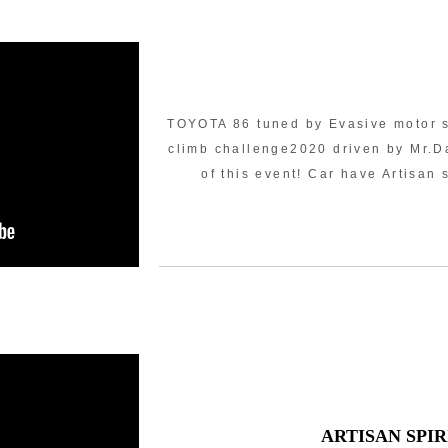
TOYOTA 86 tuned by Evasive motor s
climb challenge2020 driven by Mr.D
of this event! Car have Artisan 
ARTISAN SPIR