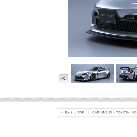
<<
Back to TOP
｜
CAR LINEUP
>
TOYOTA
>
86