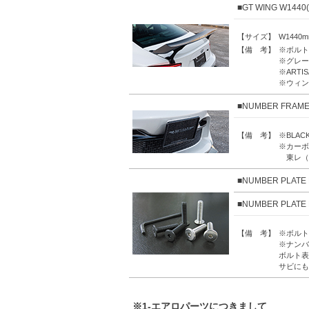
■GT WING W1440(
【サイズ】
W1440
【備 考】
※ボルト
※グレー
※ART
※ウィン
■NUMBER FRAM
【備 考】
※BLA
※カーボ
東レ（
■NUMBER PLAT
■NUMBER PLAT
【備 考】
※ボルトM
※ナンバ
ボルト表
サビにも
※1-エアロパーツにつきまして