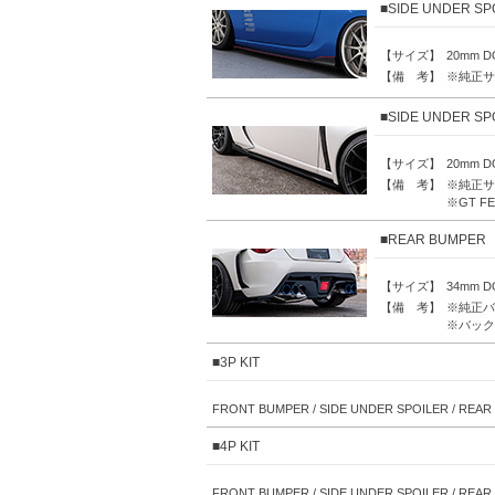
■SIDE UNDER SP
【サイズ】
20mm 
【備 考】
※純正サ
■SIDE UNDER S
【サイズ】
20mm 
【備 考】
※純正サ
※GT F
■REAR BUMPER
【サイズ】
34mm 
【備 考】
※純正バ
※バッ
■3P KIT
FRONT BUMPER / SIDE UNDER SPOILER / REA
■4P KIT
FRONT BUMPER / SIDE UNDER SPOILER / REAR