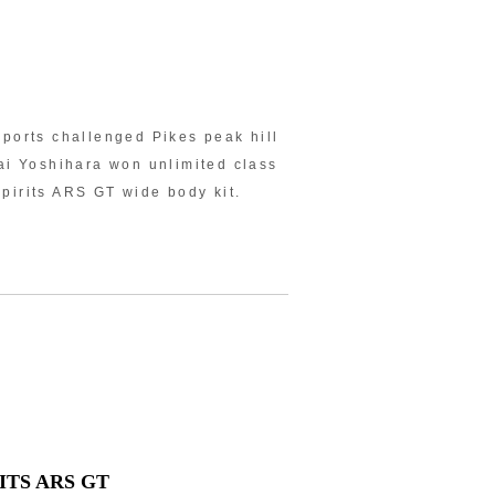
ports challenged Pikes peak hill
ai Yoshihara won unlimited class
spirits ARS GT wide body kit.
ITS ARS GT