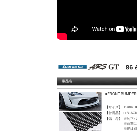
86 
製品名
■FRONT BUMPER
【サイズ】
15mm 
【付属品】
□ BLA
【備 考】
※純正バ
※前期に
※網は