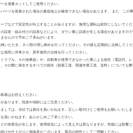
バーを適量カットしてご使用ください。
バーツを装着された場合の最低地上が確保できない場合があります。 また、この
カーブなどで安定性が向上することがありますが、無理な運転は絶対にしないでくだ
トの誤差・組み付けの誤差などにより、ダウン量に誤差が生じる場合がありますので
きませんので予めご了承ねがいます。
を点検いただき、ネジ部の増し締めを行ってください。その後も定期的に点検してく
全な場所に停車させ、異常個所の点検を行ってください。
ントラブル、その他事故）や、自動車が使用できなかった事による損失（電話代、レ
た、その際に発生するすべての損失（脱着工賃、関連作業工賃、送料）についても弊
の装着はお控えください。
合があります。段差や傾斜にはご注意ください。
きましては、当社では責任を負いかねます。正しい取付けとご使用をお願いいたしま
任を負いかねます。あらかじめご了承ください。
などの色変化が生じます。使用状況によって見え方は異なりますが、性能には影響ご
の焼けや仕上がりに個体差がございます。製品の特性としてご理解ください。