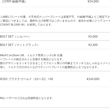
E（CFRP 綾織/平織）
¥
24,000
CK LABELプレート付属。※字光式ナンバープレートは装着不可。※綾織/平織よりご指定下
ン製品につきましては、最終仕上げ状態ではございませんので、仮合わせ後にクリアコー
CO6347 BL1500-3K）を使用しております。
E BOLT SET（シルバー）
¥
2,000
E BOLT SET（マットブラック）
¥
2,400
6xP1.0×25mm 3本、トルクス専用 レンチ1本 付属
ープレートの純正ボルトと交換する製品となります。
面のデザインをスッキリさせることでフロント周りの印象までスッキリおしゃれなイメー
強く、トルクス穴のボルトなのでナンバープレートの盗難防止にもつながります。
 GR202 プラチナゴールド（10 × 22）+30
¥
144,000
ISANレーザーロゴ入れは別途料金となります。