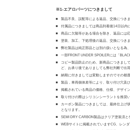
※1-エアロパーツにつきまして
製品不良、誤配等による返品、交換につきま
付属品につきましては商品到着後14日以内
商品に欠陥等がある場合を除き、返品には
塗装、加工、下処理後の返品、交換につき
弊社製品は純正部品とは別の扱いとなる為
一部FRONT UNDER SPOILERには「B
コピー製品防止のため、新商品につきまして
ど、お承り後でありましても弊社判断で出
納期に付きましては変動しますのでその都
製品，車両個体差等により、取り付け穴及
掲載されている商品の価格、仕様、デザイ
取り付けの際はシリコンシーラントを推奨
カーボン製品につきましては、最終仕上げ状態
となります。
SEMI DRY CARBON製品はクリア塗装済
WEBサイトに掲載されていますCG、レン