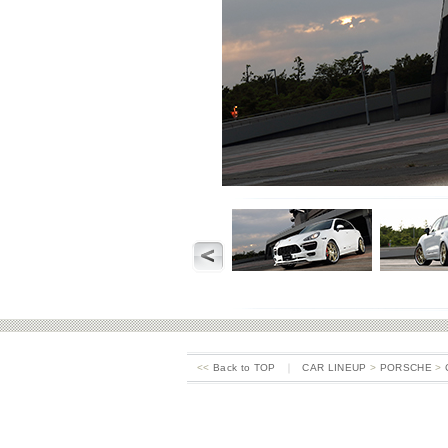
<<
Back to TOP
｜
CAR LINEUP
>
PORSCHE
>