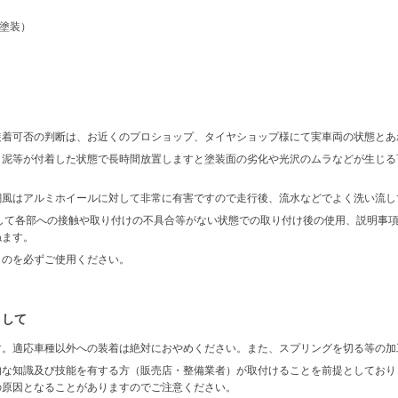
ア塗装）
装着可否の判断は、お近くのプロショップ、タイヤショップ様にて実車両の状態とあ
、泥等が付着した状態で長時間放置しますと塗装面の劣化や光沢のムラなどが生じる
潮風はアルミホイールに対して非常に有害ですので走行後、流水などでよく洗い流し
して各部への接触や取り付けの不具合等がない状態での取り付け後の使用、説明事
ねます。
ものを必ずご使用ください。
まして
す。適応車種以外への装着は絶対におやめください。また、スプリングを切る等の加
的な知識及び技能を有する方（販売店・整備業者）が取付けることを前提としており
の原因となることがありますのでご注意ください。