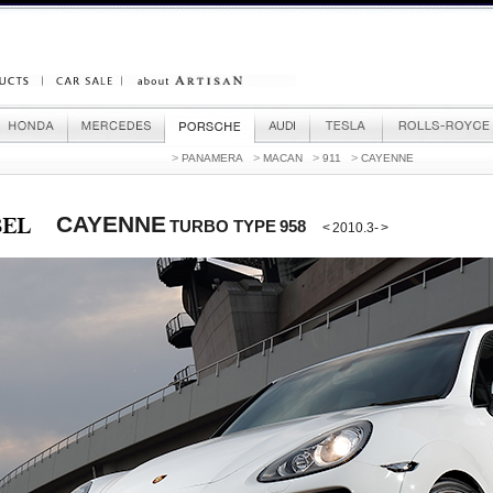
>
>
>
>
PANAMERA
MACAN
911
CAYENNE
CAYENNE
TURBO TYPE 958
< 2010.3- >