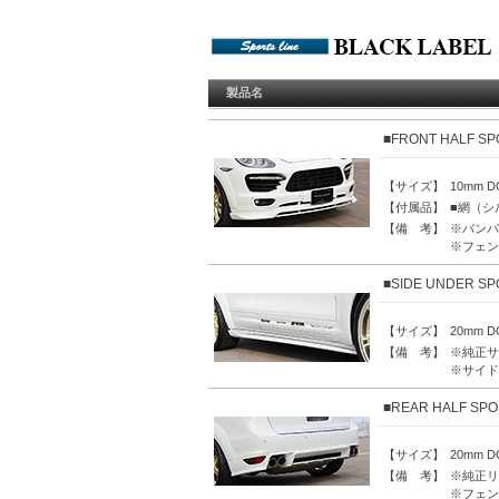
製品名
■FRONT HALF SP
【サイズ】
10mm 
【付属品】
■網（シル
【備 考】
※バンパ
※フェン
■SIDE UNDER SP
【サイズ】
20mm 
【備 考】
※純正サ
※サイド
■REAR HALF SPO
【サイズ】
20mm 
【備 考】
※純正リ
※フェン