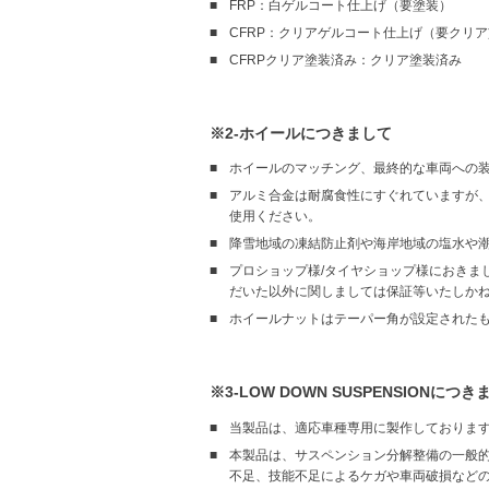
FRP：白ゲルコート仕上げ（要塗装）
CFRP：クリアゲルコート仕上げ（要クリ
CFRPクリア塗装済み：クリア塗装済み
※2-ホイールにつきまして
ホイールのマッチング、最終的な車両への
アルミ合金は耐腐食性にすぐれていますが
使用ください。
降雪地域の凍結防止剤や海岸地域の塩水や
プロショップ様/タイヤショップ様におきま
だいた以外に関しましては保証等いたしか
ホイールナットはテーパー角が設定された
※3-LOW DOWN SUSPENSIONにつき
当製品は、適応車種専用に製作しておりま
本製品は、サスペンション分解整備の一般
不足、技能不足によるケガや車両破損など