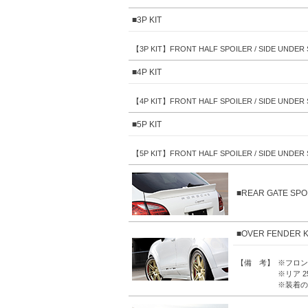
■3P KIT
【3P KIT】FRONT HALF SPOILER / SIDE UNDER 
■4P KIT
【4P KIT】FRONT HALF SPOILER / SIDE UNDER S
■5P KIT
【5P KIT】FRONT HALF SPOILER / SIDE UNDER S
■REAR GATE SPO
■OVER FENDER K
【備 考】
※フロン
※リア 
※装着の