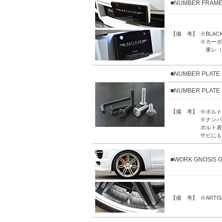
■NUMBER FRAM
【備 考】
※BLA
※カーボ
東レ（
■NUMBER PLAT
■NUMBER PLAT
【備 考】
※ボルトM
※ナンバ
ボルト表
サビにも
■WORK GNOSIS
【備 考】
※ART