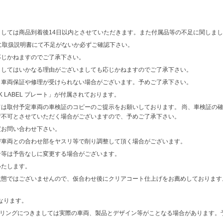
しては商品到着後14日以内とさせていただきます。また付属品等の不足に関しまし
に取扱説明書にて不足がないか必ずご確認下さい。
応じかねますのでご了承下さい。
ましてはいかなる理由がございましても応じかねますのでご了承下さい。
、車両保証や修理が受けられない場合がございます。予めご了承下さい。
LACK LABEL プレート」が付属されております。
は取付予定車両の車検証のコピーのご提示をお願いしております。 尚、車検証の
荷不可とさせていただく場合がございますので、予めご了承下さい。
度お問い合わせ下さい。
び車両との合わせ部をヤスリ等で削り調整して頂く場合がございます。
ン等は予告なしに変更する場合がございます。
いたします。
ではございませんので、仮合わせ後にクリアコート仕上げをお薦めしております。東レ（C
となります。
ダリングにつきましては実際の車両、製品とデザイン等がことなる場合があります。