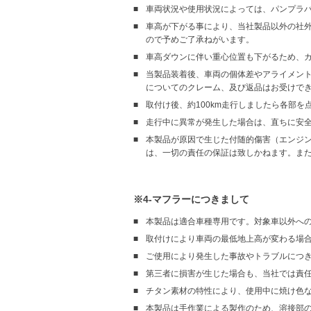
車両状況や使用状況によっては、パンプラ
車高が下がる事により、当社製品以外の社外
ので予めご了承ねがいます。
車高ダウンに伴い重心位置も下がるため、
当製品装着後、車両の個体差やアライメン
についてのクレーム、及び返品はお受けで
取付け後、約100km走行しましたら各部
走行中に異常が発生した場合は、直ちに安
本製品が原因で生じた付随的傷害（エンジ
は、一切の責任の保証は致しかねます。ま
※4-マフラーにつきまして
本製品は適合車種専用です。対象車以外へ
取付けにより車両の最低地上高が変わる場
ご使用により発生した事故やトラブルにつ
第三者に損害が生じた場合も、当社では責
チタン素材の特性により、使用中に焼け色
本製品は手作業による製作のため、溶接部